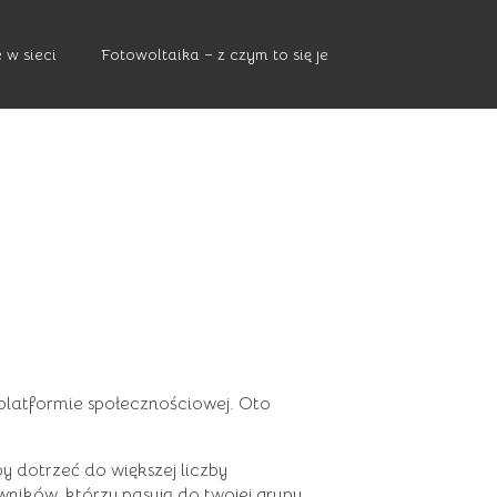
 w sieci
Fotowoltaika – z czym to się je
platformie społecznościowej. Oto
y dotrzeć do większej liczby
ników, którzy pasują do twojej grupy