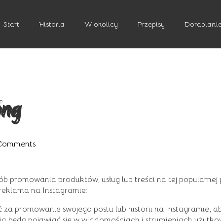
Start
Historia
W okolicy
Przepisy
Dorabianie
ing
Comments
b promowania produktów, usług lub treści na tej popularnej 
reklama na Instagramie:
 za promowanie swojego postu lub historii na Instagramie, ab
a będą pojawiać się w wiadomościach i strumieniach użytkow