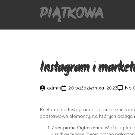
PIĄTKOWA
Instagram i market
admin
20 października, 2023
No 
Reklama na Instagramie to skuteczny sposó
podstawowe elementy, na których polega 
Zakupione Ogłoszenia:
Możesz płacić
użytkowników. Twoje płatne ogłoszeni