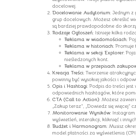
docelowej.
Docelowanie Audytorium:
Jednym z g
grup docelowych. Możesz określić wiek
są bardziej prawdopodobne do skorzys
Rodzaje Ogłoszeń:
Istnieje kilka rod
Reklama w wiadomościach:
Poj
Reklama w historiach:
Promuje t
Reklama w sekcji Explorer:
Pojaw
nieśledzonych kont.
Reklama w przepisach zakupow
Kreacja Treści:
Tworzenie atrakcyjnych
powinny być wysokiej jakości i odpo
Opis i Hashtagi:
Podpis do treści jest
odpowiednich hashtagów, które pomo
CTA (Call to Action):
Możesz zawiera
„Zakup teraz”, „Dowiedz się więcej” czy
Monitorowanie Wyników:
Instagram 
wyświetleń, interakcji, kliknięć i in
Budżet i Harmonogram:
Musisz okre
model płatności za wyświetlenia (CPI)