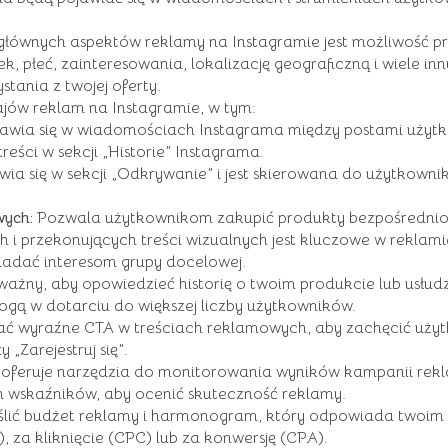
łównych aspektów reklamy na Instagramie jest możliwość p
, płeć, zainteresowania, lokalizację geograficzną i wiele in
tania z twojej oferty.
zajów reklam na Instagramie, w tym:
awia się w wiadomościach Instagrama między postami użyt
reści w sekcji „Historie” Instagrama.
ia się w sekcji „Odkrywanie” i jest skierowana do użytkownik
ych:
Pozwala użytkownikom zakupić produkty bezpośrednio 
 i przekonujących treści wizualnych jest kluczowe w reklamie 
wiadać interesom grupy docelowej.
 ważny, aby opowiedzieć historię o twoim produkcie lub usłu
gą w dotarciu do większej liczby użytkowników.
ć wyraźne CTA w treściach reklamowych, aby zachęcić użytk
 „Zarejestruj się”.
oferuje narzędzia do monitorowania wyników kampanii rekl
nych wskaźników, aby ocenić skuteczność reklamy.
ślić budżet reklamy i harmonogram, który odpowiada twoi
, za kliknięcie (CPC) lub za konwersję (CPA).